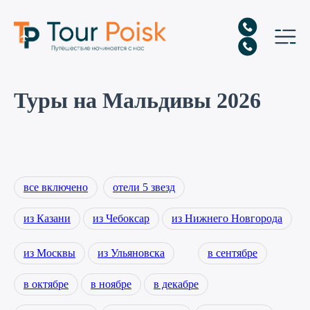
Туры на Мальдивы 2026
все включено
отели 5 звезд
из Казани
из Чебоксар
из Нижнего Новгорода
из Москвы
из Ульяновска
в сентябре
в октябре
в ноябре
в декабре