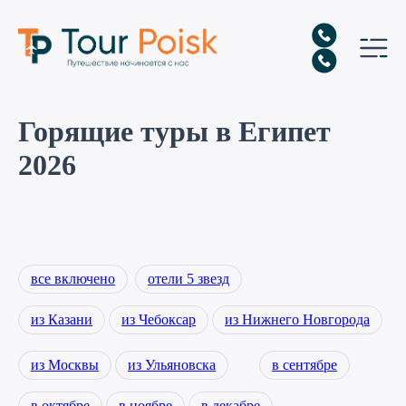
Горящие туры в Египет
2026
все включено
отели 5 звезд
из Казани
из Чебоксар
из Нижнего Новгорода
из Москвы
из Ульяновска
в сентябре
в октябре
в ноябре
в декабре